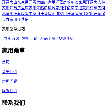
汗蒸房
山东家用汗蒸房
四川家用汗蒸房
哈尔滨家用汗蒸房
吉林
家用汗蒸房
重庆家用汗蒸房
运城家用汗蒸房
南通家用汗蒸房
河
北家用汗蒸房
晋中家用汗蒸房
湘潭家用汗蒸房
镇江家用汗蒸房
长春家用汗蒸房
家用桑拿浴箱
立即咨询
常见问题
产品手册
视频介绍
家用桑拿
首页
关于我们
常见问题
联系我们
联系我们