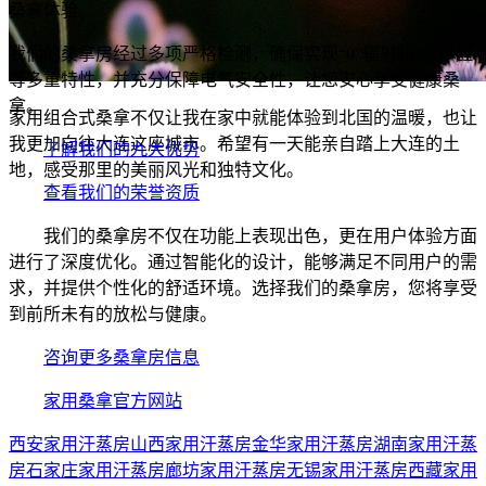
桑拿体验。
我们的桑拿房经过多项严格检测，确保实现“0”辐射和“0”甲醛
等多重特性，并充分保障电气安全性，让您安心享受健康桑
拿。
家用组合式桑拿不仅让我在家中就能体验到北国的温暖，也让
我更加向往大连这座城市。希望有一天能亲自踏上大连的土
了解我们的九大优势
地，感受那里的美丽风光和独特文化。
查看我们的荣誉资质
我们的桑拿房不仅在功能上表现出色，更在用户体验方面
进行了深度优化。通过智能化的设计，能够满足不同用户的需
求，并提供个性化的舒适环境。选择我们的桑拿房，您将享受
到前所未有的放松与健康。
咨询更多桑拿房信息
家用桑拿官方网站
西安家用汗蒸房
山西家用汗蒸房
金华家用汗蒸房
湖南家用汗蒸
房
石家庄家用汗蒸房
廊坊家用汗蒸房
无锡家用汗蒸房
西藏家用