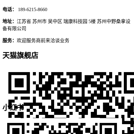
电话：
189-6215-8660
地址：
江苏省 苏州市 吴中区 瑞康科技园 5楼 苏州中野桑拿设
备有限公司
服务：
欢迎服务商前来洽谈业务
天猫旗舰店
小红书