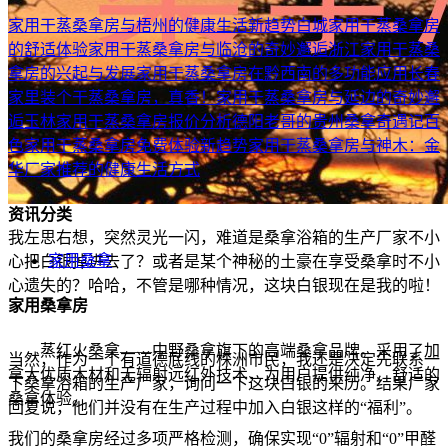
家用干蒸桑拿房与梧州的健康生活新趋势
白城家用干蒸桑拿房
的舒适体验
家用干蒸桑拿房与临沧的奇妙邂逅
浙江家用干蒸桑
拿房的兴起与发展
家用干蒸桑拿房在黔西南的多功能应用
长春
家里装个干蒸桑拿房，真香！
家用干蒸桑拿房与延边的奇妙邂
逅
玉林家用干蒸桑拿房报价分析
德阳老哥的贵州桑拿奇遇记
百
色家用干蒸桑拿房免费体验新趋势
家用干蒸桑拿房与神木：金
华厂家推荐的健康生活方式
资讯分类
我左思右想，突然灵光一闪，难道是桑拿浴箱的生产厂家不小
家用桑拿
心把白银掉进去了？或者是某个神秘的土豪在享受桑拿时不小
心遗失的？哈哈，不管是哪种情况，这块白银现在是我的啦！
家用桑拿房
蒸红火桑拿——中野桑拿旗下的高端桑拿品牌。采用了加
当然，作为一个有道德底线的株洲市民，我还是决定先联系一
拿大优质木材和无辐射远红外技术，为用户提供纯净、舒适的
下桑拿浴箱的生产厂家，询问一下这块白银的来历。结果厂家
桑拿体验。
回复说，他们并没有在生产过程中加入白银这样的“福利”。
我们的桑拿房经过多项严格检测，确保实现“0”辐射和“0”甲醛