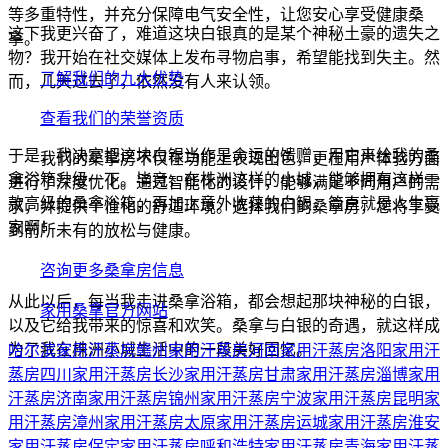
等多重特性，并充分保障电气安全性，让您安心享受健康桑
这下我更兴奋了，难道这块白银真的是某个神秘土豪的遗失之
拿。
物？我开始在社交媒体上发布寻物启事，希望能找到失主。然
了解我们的九大优势
而，几天过去了，依然没有人来认领。
查看我们的荣誉资质
于是，我决定把这块白银当作是命运的馈赠，用它来给我的桑
我们的桑拿房不仅在功能上表现出色，更在用户体验方面
拿浴箱升级一下。毕竟，在株洲这样的小城，能够拥有这样一
进行了深度优化。通过智能化的设计，能够满足不同用户的需
款高级的桑拿浴箱，再加上意外收获的白银，简直就是人生赢
求，并提供个性化的舒适环境。选择我们的桑拿房，您将享受
家啊！
到前所未有的放松与健康。
咨询更多桑拿房信息
从此以后，每当我走进桑拿浴箱，都会想起那块神秘的白银，
家用桑拿官方网站
以及它给我带来的惊喜和欢笑。桑拿与白银的奇遇，就这样成
为了我在株洲小城生活中的一段美好回忆。
哈尔滨家用汗蒸房
赣州家用汗蒸房
河南家用汗蒸房
洛阳家用汗
蒸房
四川家用汗蒸房
长沙家用汗蒸房
甘肃家用汗蒸房
淄博家用
汗蒸房
济南家用汗蒸房
锦州家用汗蒸房
宁波家用汗蒸房
昆明家
用汗蒸房
漳州家用汗蒸房
太原家用汗蒸房
运城家用汗蒸房
淮安
家用汗蒸房
保定家用汗蒸房
呼和浩特家用汗蒸房
青海家用汗蒸