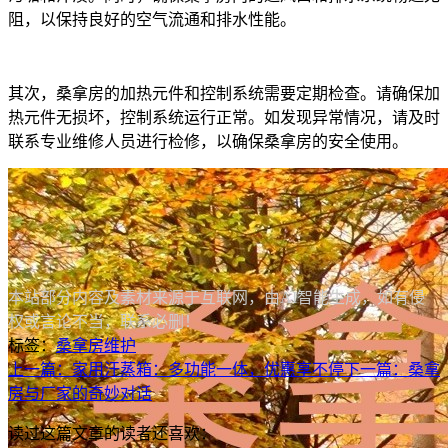
阻，以保持良好的空气流通和排水性能。
其次，桑拿房的加热元件和控制系统需要定期检查。请确保加
热元件无损坏，控制系统运行正常。如发现异常情况，请及时
联系专业维修人员进行检修，以确保桑拿房的安全使用。
本站部分内容及素材来源于互联网，由AI智能生成，如有侵
权或言论不当，联系必删！
标签：
桑拿房
维护
上一篇：家用汗蒸箱：多功能一体，优惠享不停
下一篇：桑拿
房与厂家的奇妙对话
读过这篇文章的读者还喜欢：