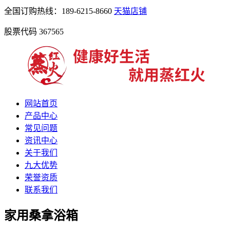
全国订购热线：189-6215-8660
天猫店铺
股票代码 367565
网站首页
产品中心
常见问题
资讯中心
关于我们
九大优势
荣誉资质
联系我们
家用桑拿浴箱