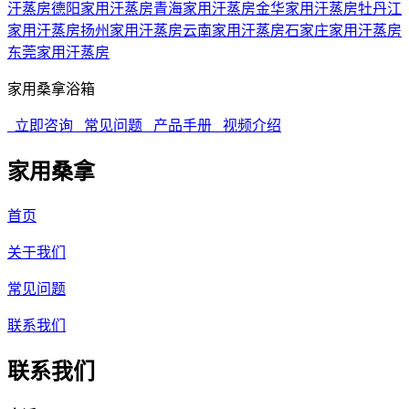
汗蒸房
德阳家用汗蒸房
青海家用汗蒸房
金华家用汗蒸房
牡丹江
家用汗蒸房
扬州家用汗蒸房
云南家用汗蒸房
石家庄家用汗蒸房
东莞家用汗蒸房
家用桑拿浴箱
立即咨询
常见问题
产品手册
视频介绍
家用桑拿
首页
关于我们
常见问题
联系我们
联系我们