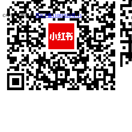
©中野家用桑拿
苏ICP备11081920号-11