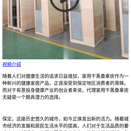
视频介绍
随着人们对健康生活的追求日益增加，家用干蒸桑拿房作为一
种新兴的健康家居产品，正逐渐受到保定地区消费者的青睐。
而对于有意投身健康产业的创业者来说，代理家用干蒸桑拿房
无疑是一个颇具潜力的选择。
保定，这座历史悠久的城市，如今正焕发出新的活力。随着城
市经济的发展和居民生活水平的提高，人们对于生活品质的要