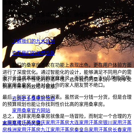
桑拿体验。
我们的桑拿房经过多项严格检测，确保实现“0”辐射和“0”甲醛
等多重特性，并充分保障电气安全性，让您安心享受健康桑
拿。
了解我们的九大优势
查看我们的荣誉资质
我们的桑拿房不仅在功能上表现出色，更在用户体验方面
进行了深度优化。通过智能化的设计，能够满足不同用户的需
而对于追求高端体验的家庭来说，不妨考虑一下C品牌的豪华
求，并提供个性化的舒适环境。选择我们的桑拿房，您将享受
款家用桑拿房，绝对会让你的家人朋友赞不绝口。
到前所未有的放松与健康。
最后，别忘了考虑价格因素。虽然说一分钱一分货，但是合理
咨询更多桑拿房信息
的预算规划也能让你找到性价比高的家用桑拿房。
家用桑拿官方网站
总之，选择家用桑拿房就像是一场冒险，而制定一个合理的方
太原家用汗蒸房
重庆家用汗蒸房
大连家用汗蒸房
银川家用汗蒸
案则是成功的关键。
房
株洲家用汗蒸房
九江家用汗蒸房
秦皇岛家用汗蒸房
长春家用