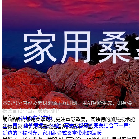
本站部分内容及素材来源于互联网，由AI智能生成，如有侵
权或言论不当，联系必删！
标签：
家用桑拿房
方案
而B品牌的家用桑拿房则更注重舒适度，其独特的加热技术能
上一篇：'桑拿房'免费体验：享受与健康的完美结合
下一篇：
让你在家中享受到最接近自然的桑拿体验。
延边的幸福时光，家用组合式桑拿带来的温暖