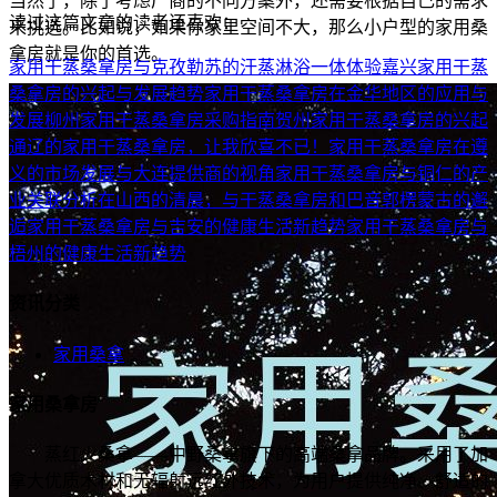
当然了，除了考虑厂商的不同方案外，还需要根据自己的需求
读过这篇文章的读者还喜欢：
来挑选。比如说，如果你家里空间不大，那么小户型的家用桑
拿房就是你的首选。
家用干蒸桑拿房与克孜勒苏的汗蒸淋浴一体体验
嘉兴家用干蒸
桑拿房的兴起与发展趋势
家用干蒸桑拿房在金华地区的应用与
发展
柳州家用干蒸桑拿房采购指南
贺州家用干蒸桑拿房的兴起
通辽的家用干蒸桑拿房，让我欣喜不已！
家用干蒸桑拿房在遵
义的市场发展与大连提供商的视角
家用干蒸桑拿房与铜仁的产
业关联分析
在山西的清晨，与干蒸桑拿房和巴音郭楞蒙古的邂
逅
家用干蒸桑拿房与吉安的健康生活新趋势
家用干蒸桑拿房与
梧州的健康生活新趋势
资讯分类
家用桑拿
家用桑拿房
蒸红火桑拿——中野桑拿旗下的高端桑拿品牌。采用了加
拿大优质木材和无辐射远红外技术，为用户提供纯净、舒适的