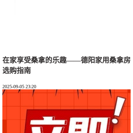
在家享受桑拿的乐趣——德阳家用桑拿房
选购指南
2025-09-05 23:20