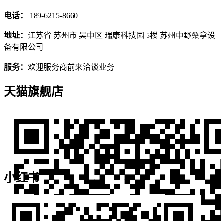
电话：
189-6215-8660
地址：
江苏省 苏州市 吴中区 瑞康科技园 5楼 苏州中野桑拿设
备有限公司
服务：
欢迎服务商前来洽谈业务
天猫旗舰店
小红书