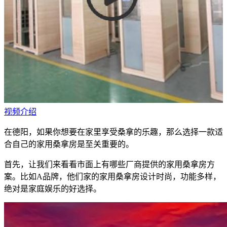
视频介绍
在德阳，如果你想要在家里享受桑拿的乐趣，那么选择一款适
合自己的家用桑拿房是至关重要的。
首先，让我们来看看市面上有哪些厂商提供的家用桑拿房方
案。比如A品牌，他们家的家用桑拿房设计时尚，功能多样，
绝对是家庭娱乐的好选择。