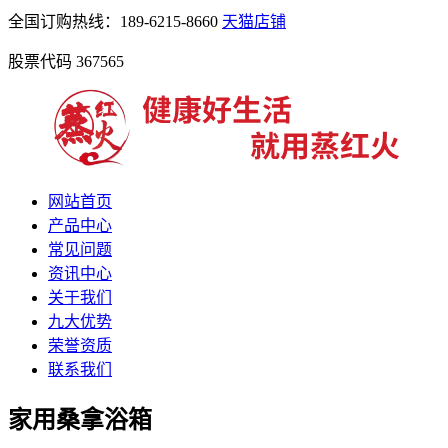
全国订购热线：189-6215-8660
天猫店铺
股票代码 367565
网站首页
产品中心
常见问题
资讯中心
关于我们
九大优势
荣誉资质
联系我们
家用桑拿浴箱