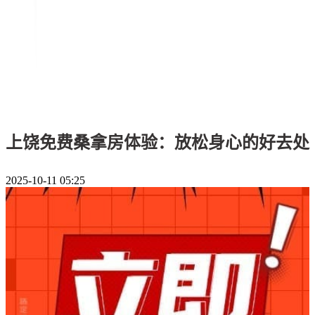
上饶免费桑拿房体验：放松身心的好去处
2025-10-11 05:25