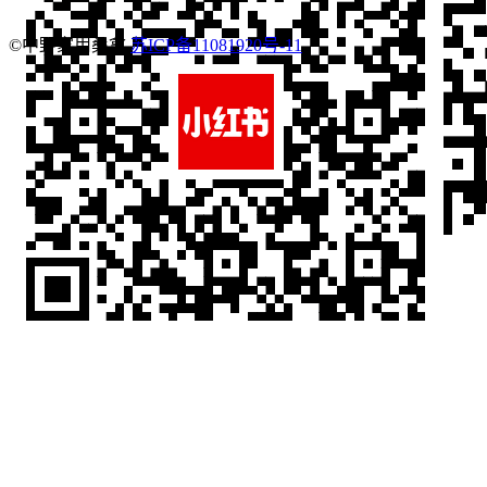
©中野家用桑拿
苏ICP备11081920号-11