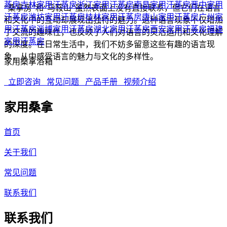
蒸房
吉林家用汗蒸房
浙江家用汗蒸房
南昌家用汗蒸房
晋中家用
“桑拿房”和“马鞍山”虽然表面上没有直接联系，但它们在语言
汗蒸房
潍坊家用汗蒸房
桂林家用汗蒸房
唐山家用汗蒸房
广州家
和文化中的互动却展现出独特的魅力。这种语言现象不仅增加
用汗蒸房
淄博家用汗蒸房
湖北家用汗蒸房
西安家用汗蒸房
福建
了交流的趣味性，也反映了人们对语言的灵活运用和文化理解
家用汗蒸房
的深度。在日常生活中，我们不妨多留意这些有趣的语言现
象，从中感受语言的魅力与文化的多样性。
家用桑拿浴箱
立即咨询
常见问题
产品手册
视频介绍
家用桑拿
首页
关于我们
常见问题
联系我们
联系我们