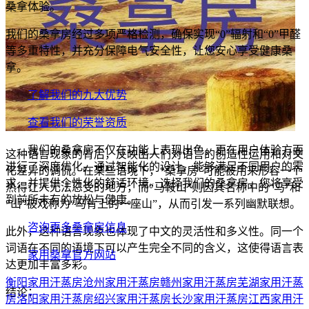
桑拿体验。
我们的桑拿房经过多项严格检测，确保实现“0”辐射和“0”甲醛
等多重特性，并充分保障电气安全性，让您安心享受健康桑
拿。
了解我们的九大优势
查看我们的荣誉资质
我们的桑拿房不仅在功能上表现出色，更在用户体验方面
这种语言现象的背后，反映出人们对语言的创造性运用和对文
进行了深度优化。通过智能化的设计，能够满足不同用户的需
化差异的调侃。在某些语境下，“桑拿房”可能被用来形容一个
求，并提供个性化的舒适环境。选择我们的桑拿房，您将享受
热得让人无法忍受的地方，而“马鞍山”则因其名称中的“马”和
到前所未有的放松与健康。
“山”被戏称为“马背上的一座山”，从而引发一系列幽默联想。
咨询更多桑拿房信息
此外，这种语言现象也体现了中文的灵活性和多义性。同一个
词语在不同的语境下可以产生完全不同的含义，这使得语言表
家用桑拿官方网站
达更加丰富多彩。
衡阳家用汗蒸房
沧州家用汗蒸房
赣州家用汗蒸房
芜湖家用汗蒸
结论：
房
洛阳家用汗蒸房
绍兴家用汗蒸房
长沙家用汗蒸房
江西家用汗