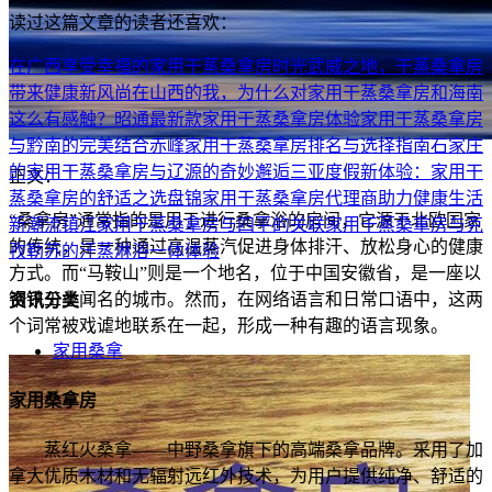
读过这篇文章的读者还喜欢：
在广西享受幸福的家用干蒸桑拿房时光
武威之地，干蒸桑拿房
带来健康新风尚
在山西的我，为什么对家用干蒸桑拿房和海南
这么有感触？
昭通最新款家用干蒸桑拿房体验
家用干蒸桑拿房
与黔南的完美结合
赤峰家用干蒸桑拿房排名与选择指南
石家庄
的家用干蒸桑拿房与辽源的奇妙邂逅
三亚度假新体验：家用干
正文：
蒸桑拿房的舒适之选
盘锦家用干蒸桑拿房代理商助力健康生活
“桑拿房”通常指的是用于进行桑拿浴的房间，它源于北欧国家
新潮流
镇江家用干蒸桑拿房与四平的关联
家用干蒸桑拿房与克
的传统，是一种通过高温蒸汽促进身体排汗、放松身心的健康
孜勒苏的汗蒸淋浴一体体验
方式。而“马鞍山”则是一个地名，位于中国安徽省，是一座以
钢铁工业闻名的城市。然而，在网络语言和日常口语中，这两
资讯分类
个词常被戏谑地联系在一起，形成一种有趣的语言现象。
家用桑拿
家用桑拿房
蒸红火桑拿——中野桑拿旗下的高端桑拿品牌。采用了加
拿大优质木材和无辐射远红外技术，为用户提供纯净、舒适的