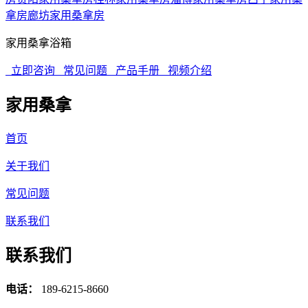
拿房
廊坊家用桑拿房
家用桑拿浴箱
立即咨询
常见问题
产品手册
视频介绍
家用桑拿
首页
关于我们
常见问题
联系我们
联系我们
电话：
189-6215-8660