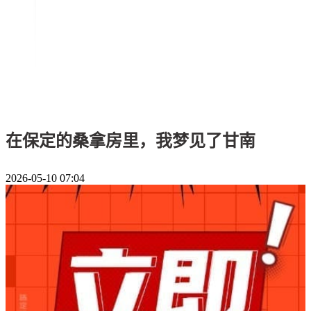
在保定的桑拿房里，我梦见了甘南
2026-05-10 07:04